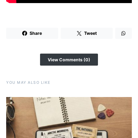
Share
Tweet
View Comments (0)
YOU MAY ALSO LIKE