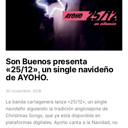
Son Buenos presenta
«25/12», un single navideño
de AYOHO.
30 noviembre, 2018
Posted on
La banda cartagenera lanza «25/12», un single
navideño siguiendo la tradición anglosajona de
Christmas Songs, que ya está disponible en
plataformas digitales. Ayoho canta a la Navidad, no