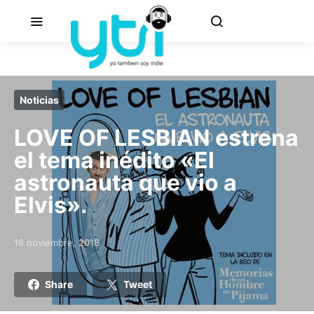
Noticias
LOVE OF LESBIAN estrena
el tema inédito «El
astronauta que vio a
Elvis».
16 noviembre, 2018
Posted on
Share
Tweet