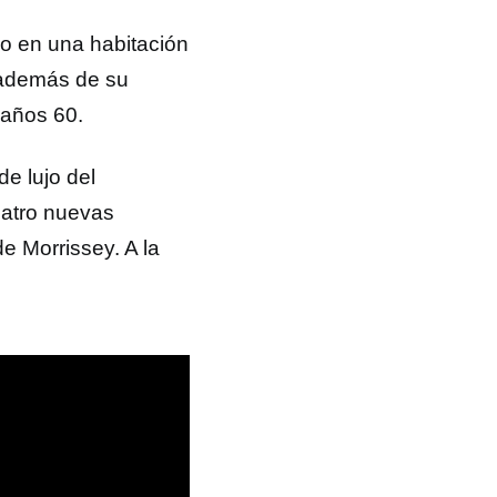
no en una habitación
 además de su
 años 60.
e lujo del
uatro nuevas
de Morrissey. A la