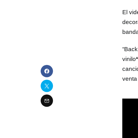
El vi
decor
banda 
“Back
vinilo
cancio
venta