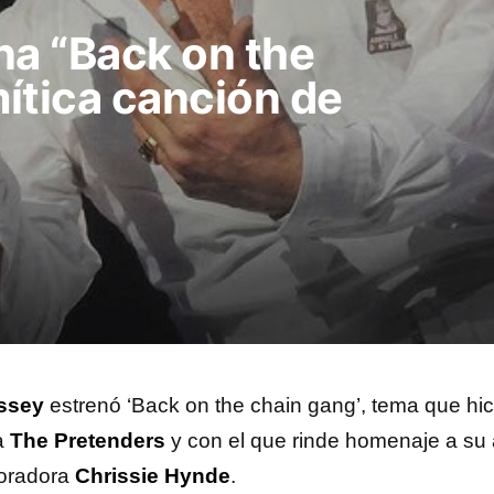
na “Back on the
mítica canción de
ssey
estrenó ‘Back on the chain gang’, tema que hic
a
The Pretenders
y con el que rinde homenaje a su
oradora
Chrissie Hynde
.