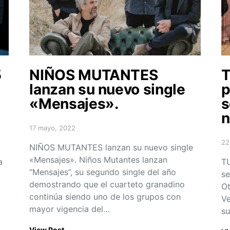
5
NIÑOS MUTANTES
T
lanzan su nuevo single
p
«Mensajes».
s
n
17 mayo, 2022
Posted on
22
NIÑOS MUTANTES lanzan su nuevo single
Po
«Mensajes». Niños Mutantes lanzan
a
TU
“Mensajes”, su segundo single del año
se
demostrando que el cuarteto granadino
Ot
continúa siendo uno de los grupos con
Ve
mayor vigencia del…
su
View Post