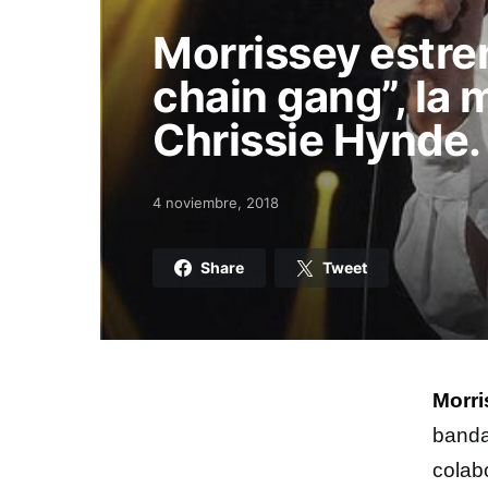
Morrissey estre
chain gang”, la 
Chrissie Hynde.
4 noviembre, 2018
Posted on
Share
Tweet
Morri
band
colab