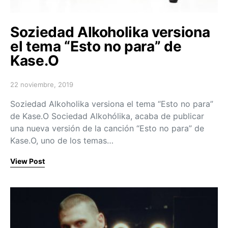
Soziedad Alkoholika versiona
el tema “Esto no para” de
Kase.O
22 noviembre, 2019
Posted on
Soziedad Alkoholika versiona el tema “Esto no para”
de Kase.O Sociedad Alkohólika, acaba de publicar
una nueva versión de la canción “Esto no para” de
Kase.O, uno de los temas…
View Post