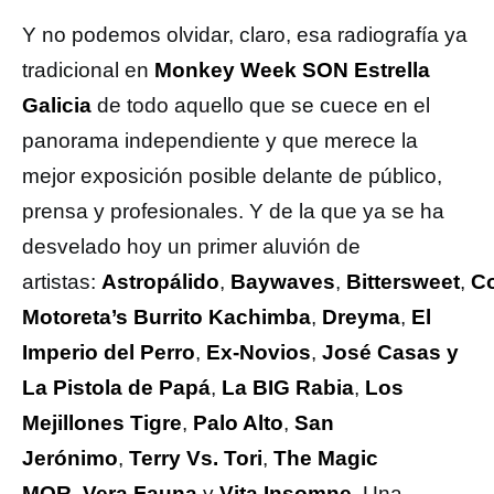
Y no podemos olvidar, claro, esa radiografía ya
tradicional en
Monkey Week SON Estrella
Galicia
de todo aquello que se cuece en el
panorama independiente y que merece la
mejor exposición posible delante de público,
prensa y profesionales. Y de la que ya se ha
desvelado hoy un primer aluvión de
artistas:
Astropálido
,
Baywaves
,
Bittersweet
,
C
Motoreta’s Burrito Kachimba
,
Dreyma
,
El
Imperio del Perro
,
Ex-Novios
,
José Casas y
La Pistola de Papá
,
La BIG Rabia
,
Los
Mejillones Tigre
,
Palo Alto
,
San
Jerónimo
,
Terry Vs. Tori
,
The Magic
MOR
,
Vera Fauna
y
Vita Insomne
. Una