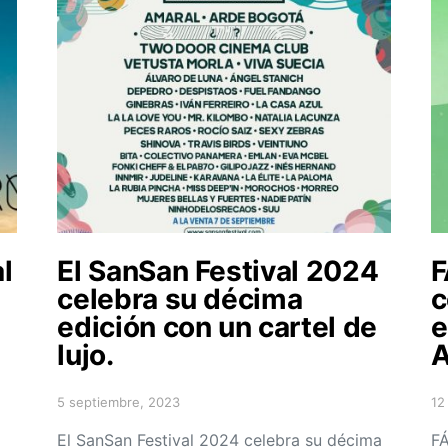
l
El SanSan Festival 2024
F
celebra su décima
c
edición con un cartel de
e
lujo.
A
5 septiembre, 2023
12
Posted on
Po
El SanSan Festival 2024 celebra su décima
FÁ