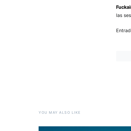
Fuckai
las se
Entrad
YOU MAY ALSO LIKE