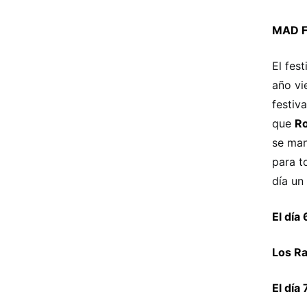
MAD F
El fes
año vi
festiv
que
Ro
se man
para t
día un
El día
Los Ra
El día 