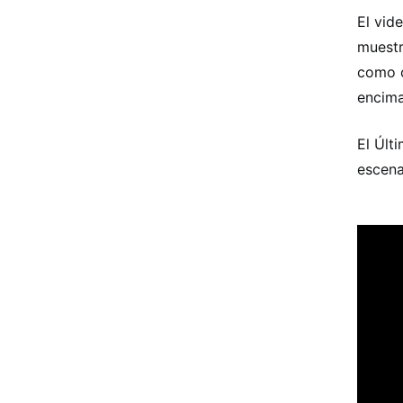
El vid
muestr
como c
encima
El Últ
escena