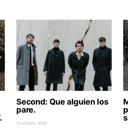
Second: Que alguien los
pare.
p
.
s
13 octubre, 2022
Posted on