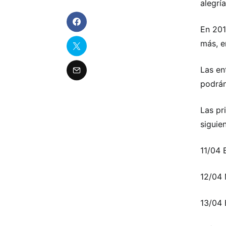
alegrí
En 201
más, e
Las en
podrán
Las pr
siguien
11/04
12/04
13/04