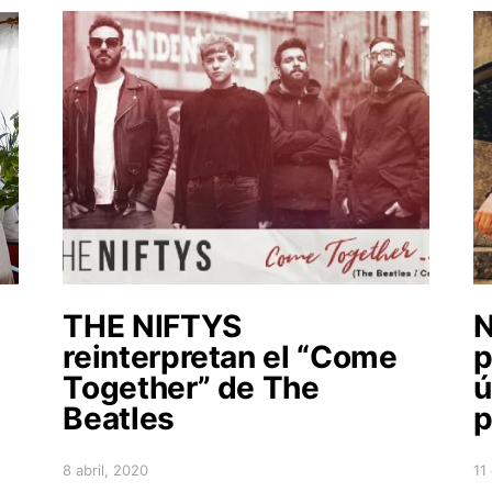
THE NIFTYS
reinterpretan el “Come
p
Together” de The
ú
Beatles
p
8 abril, 2020
11
Posted on
Po