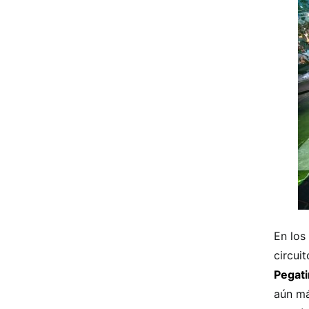
En los
circui
Pegati
aún má