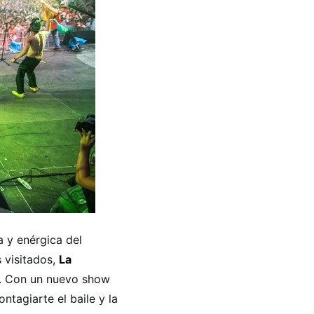
a y enérgica del
s visitados,
La
m. Con un nuevo show
tagiarte el baile y la