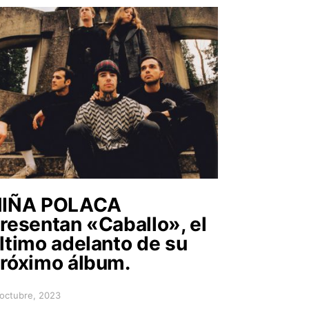
NIÑA POLACA
resentan «Caballo», el
ltimo adelanto de su
róximo álbum.
 octubre, 2023
sted on