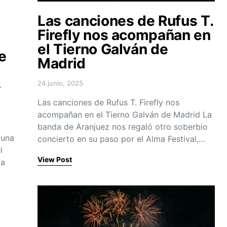
Las canciones de Rufus T.
Firefly nos acompañan en
el Tierno Galván de
e
Madrid
s
24 junio, 2025
Posted on
Las canciones de Rufus T. Firefly nos
acompañan en el Tierno Galván de Madrid La
banda de Aranjuez nos regaló otro soberbio
 una
concierto en su paso por el Alma Festival,…
l
View Post
da