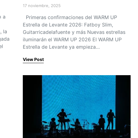
17 noviembre, 2025
Posted on
o a
Primeras confirmaciones del WARM UP
Estrella de Levante 2026: Fatboy Slim,
 la
Guitarricadelafuente y más Nuevas estrellas
gada
iluminarán el WARM UP 2026 El WARM UP
el
Estrella de Levante ya empieza…
View Post