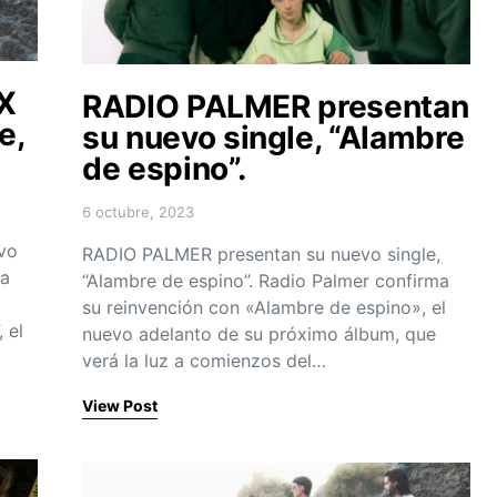
VX
RADIO PALMER presentan
e,
su nuevo single, “Alambre
de espino”.
6 octubre, 2023
Posted on
vo
RADIO PALMER presentan su nuevo single,
la
“Alambre de espino”. Radio Palmer confirma
su reinvención con «Alambre de espino», el
 el
nuevo adelanto de su próximo álbum, que
verá la luz a comienzos del…
View Post