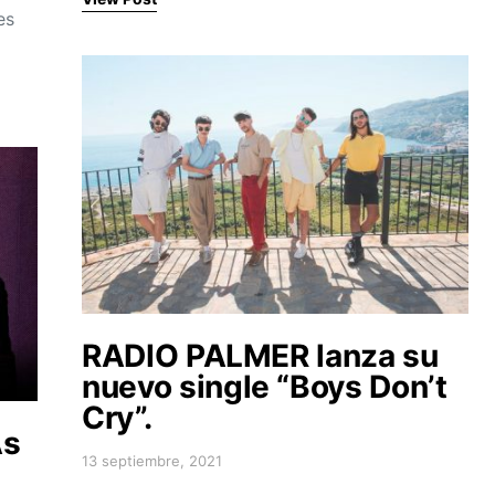
es
RADIO PALMER lanza su
nuevo single “Boys Don’t
Cry”.
As
13 septiembre, 2021
Posted on