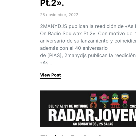
Pt.2».
25 noviembre, 2022
Posted on
2MANYDJS publican la reedición de «As 
On Radio Soulwax Pt.2». Con motivo del
aniversario de su lanzamiento y coincidi
además con el 40 aniversario
de [PIAS], 2manydjs publican la reedición
«As…
View Post