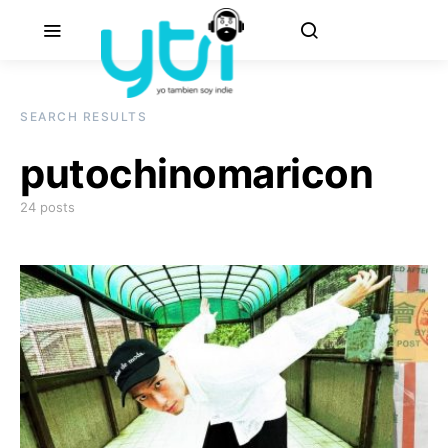
SEARCH RESULTS
putochinomaricon
24 posts