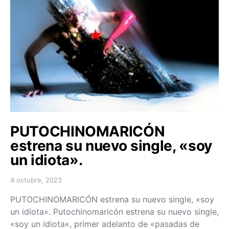
PUTOCHINOMARICÓN
estrena su nuevo single, «soy
un idiota».
4 octubre, 2023
Posted on
PUTOCHINOMARICÓN estrena su nuevo single, «soy
un idiota». Putochinomaricón estrena su nuevo single,
«soy un idiota«, primer adelanto de «pasadas de