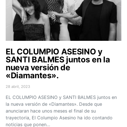
EL COLUMPIO ASESINO y
SANTI BALMES juntos en la
nueva versión de
«Diamantes».
28 abril, 2023
Posted on
EL COLUMPIO ASESINO y SANTI BALMES juntos en
la nueva versión de «Diamantes». Desde que
anunciaran hace unos meses el final de su
trayectoria, El Columpio Asesino ha ido contando
noticias que ponen…