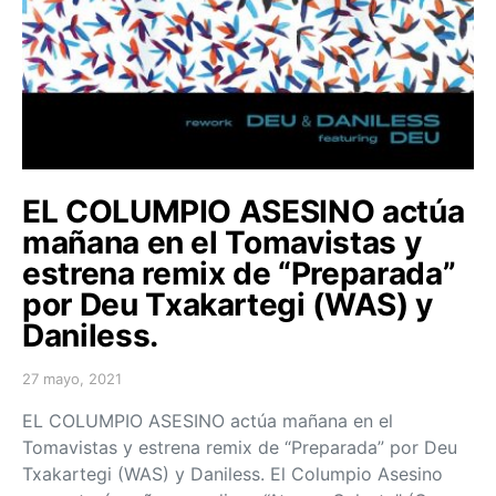
EL COLUMPIO ASESINO actúa
mañana en el Tomavistas y
estrena remix de “Preparada”
por Deu Txakartegi (WAS) y
Daniless.
27 mayo, 2021
Posted on
EL COLUMPIO ASESINO actúa mañana en el
Tomavistas y estrena remix de “Preparada” por Deu
Txakartegi (WAS) y Daniless. El Columpio Asesino