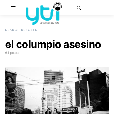
SEARCH RESULTS
el columpio asesino
64 posts