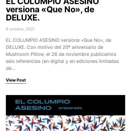
EL COLUMPIO ASESINO
versiona «Que No», de
DELUXE.
8 octubre, 2021
Posted on
EL COLUMPIO ASESINO versiona «Que No», de
DELUXE. Con motivo del 20º aniversario de
Mushroom Pillow, el 26 de noviembre publicamos
seis referencias (en digital y en ediciones limitadas
de…
View Post