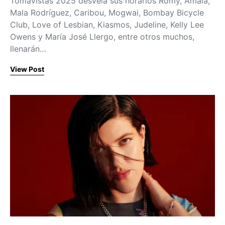
Tomavistas 2025 desvela sus horarios Romy, Amaia,
Mala Rodríguez, Caribou, Mogwai, Bombay Bicycle
Club, Love of Lesbian, Kiasmos, Judeline, Kelly Lee
Owens y María José Llergo, entre otros muchos,
llenarán…
View Post