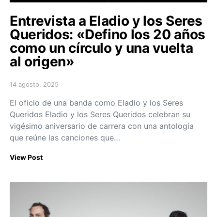
Entrevista a Eladio y los Seres
Queridos: «Defino los 20 años
como un círculo y una vuelta
al origen»
14 agosto, 2025
Posted on
El oficio de una banda como Eladio y los Seres
Queridos Eladio y los Seres Queridos celebran su
vigésimo aniversario de carrera con una antología
que reúne las canciones que…
View Post