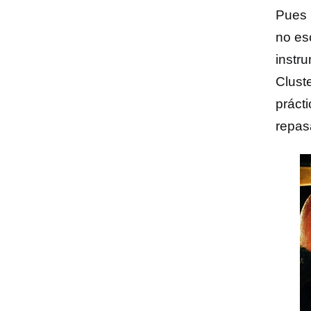
Pues 
no es
instr
Cluste
práct
repasa