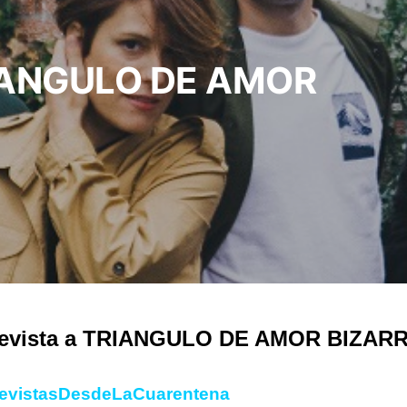
RIANGULO DE AMOR
revista a TRIANGULO DE AMOR BIZAR
revistasDesdeLaCuarentena