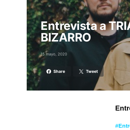
Entrevista a T
BIZARRO
15 mayo, 2020
Posted on
Share
Tweet
Ent
#Ent