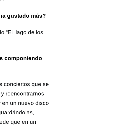
 ha gustado más?
do “El lago de los
áis componiendo
s conciertos que se
 y reencontrarnos
 en un nuevo disco
guardándolas,
uede que en un