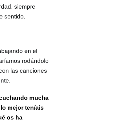
rdad, siempre
e sentido.
abajando en el
taríamos rodándolo
 con las canciones
nte.
escuchando mucha
lo mejor teníais
ué os ha