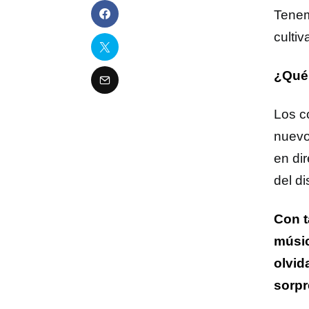
Tenem
culti
¿Qué
Los c
nuevo
en di
del d
Con t
músic
olvid
sorpr