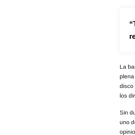
“
r
La ba
plena
disco
los d
Sin d
uno d
opini