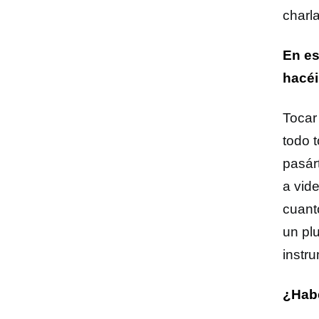
charl
En es
hacéi
Tocar
todo 
pasárt
a vid
cuant
un pl
instr
¿Habé