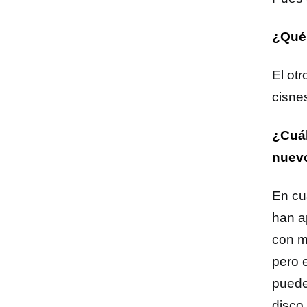
¿Qué 
El otr
cisne
¿Cuál
nuevo
En cu
han a
con m
pero 
puede
disco