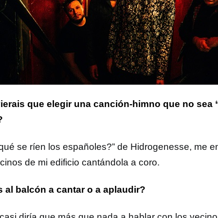
vierais que elegir una canción-himno que no sea “
?
qué se ríen los españoles?” de Hidrogenesse, me en
cinos de mi edificio cantándola a coro.
s al balcón a cantar o a aplaudir?
casi diría que más que nada a hablar con los vecino