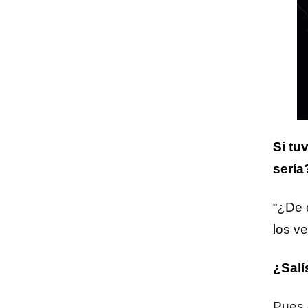
Si tu
sería
“¿De 
los ve
¿Salí
Pues 